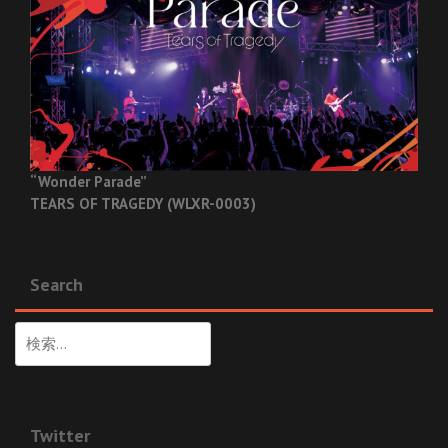
“Wonder Parade”
TEARS OF TRAGEDY (WLXR-0003)
Search
検
索:
Twitter