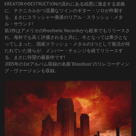
KREATORやDESTRUCTIONの流れにある凶悪に激走する楽曲
に、テクニカルかつ流麗なツインのギター・ソロが炸裂す
る、まさにスラッシャー垂涎のリアル・スラッシュ・メタ
ル・サウンド!
前2作はアメリカのProsthetic Recordsから欧米でもリリースさ
れ、海外でも高く評価されると共に、今となっては希少とな
ってしまった、国産スラッシュ・メタルの1つとして復活が待
たれていた彼らが、メンバー・チェンジを経てリリースす
る、まさに待望の最新作です!
2005年の1stアルバム収録の名曲“Bloodlust”のリレコーディン
グ・ヴァージョンも収録。