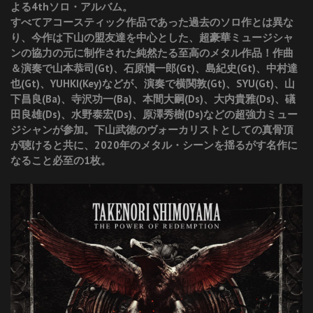
よる4thソロ・アルバム。
すべてアコースティック作品であった過去のソロ作とは異な
り、今作は下山の盟友達を中心とした、超豪華ミュージシャ
ンの協力の元に制作された純然たる至高のメタル作品！作曲
＆演奏で山本恭司(Gt)、石原愼一郎(Gt)、島紀史(Gt)、中村達
也(Gt)、YUHKI(Key)などが、演奏で横関敦(Gt)、SYU(Gt)、山
下昌良(Ba)、寺沢功一(Ba)、本間大嗣(Ds)、大内貴雅(Ds)、礒
田良雄(Ds)、水野泰宏(Ds)、原澤秀樹(Ds)などの超強力ミュー
ジシャンが参加。下山武徳のヴォーカリストとしての真骨頂
が聴けると共に、2020年のメタル・シーンを揺るがす名作に
なること必至の1枚。