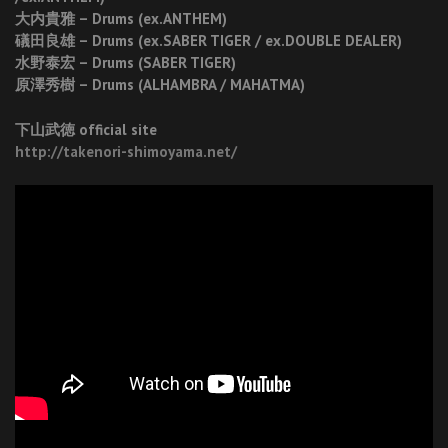
大内貴雅 – Drums (ex.ANTHEM)
礒田良雄 – Drums (ex.SABER TIGER / ex.DOUBLE DEALER)
水野泰宏 – Drums (SABER TIGER)
原澤秀樹 – Drums (ALHAMBRA / MAHATMA)
下山武徳 official site
http://takenori-shimoyama.net/