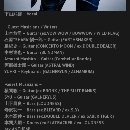
下山武徳 – Vocal
–Guest Musicians / Writers –
山本恭司 – Guitar (ex.VOW WOW / BOWWOW / WILD FLAG)
石原”SHARA”愼一郎 – Guitar (EARTHSHAKER)
島紀史 – Guitar (CONCERTO MOON / ex.DOUBLE DEALER)
中村達也 – Guitar (BLINDMAN)
Atsushi Mashiro – Guitar (Cerebellar Rondo)
阿部雄太郎 – Guitar (ASTRAL WIND)
YUHKI – Keyboards (GALNERYUS / ALHAMBRA)
-Guest Musicians –
横関敦 – Guitar (ex.BRONX / THE SLUT BANKS)
SYU – Guitar (GALNERYUS)
山下昌良 – Bass (LOUDNESS)
寺沢功一 – Bass (ex.BLIZARD / ex.SLY)
木本高伸 – Bass (ex.DOUBLE DEALER / ex.SABER TIGER）
本間大嗣 – Drums (ex.FLATBACKER / ex.LOUDNESS
/ex.ANTHEM)