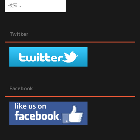
検
索:
Twitter
Facebook