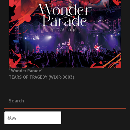
“Wonder Parade”
TEARS OF TRAGEDY (WLXR-0003)
Search
検
索: