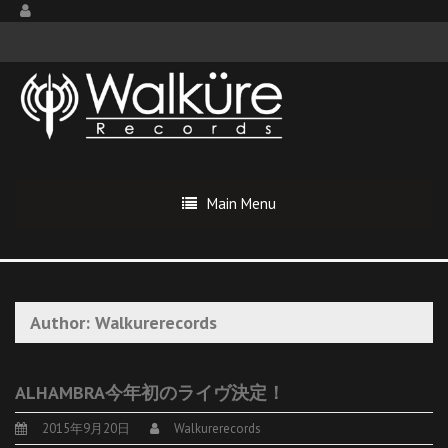
Main Menu
Author:
Walkurerecords
ALHAMBRA今年初のライヴ決定！
2015年9月20日
Walkurerecords