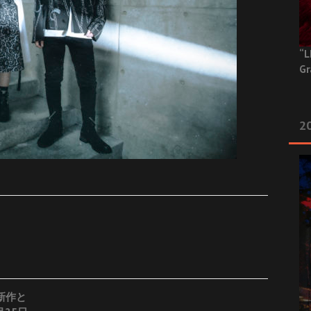
“L
Gr
20
最新作と