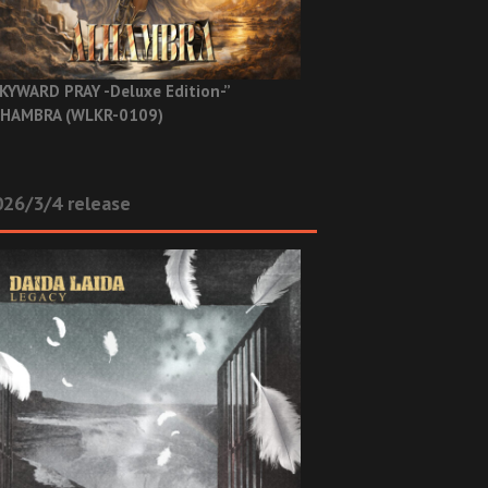
KYWARD PRAY -Deluxe Edition-”
HAMBRA (WLKR-0109)
26/3/4 release