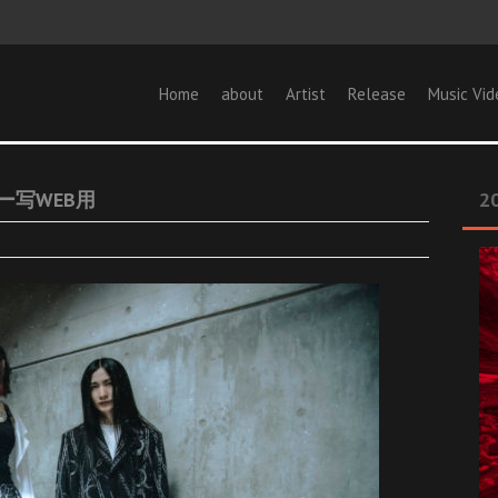
Home
about
Artist
Release
Music Vid
-アー写WEB用
20