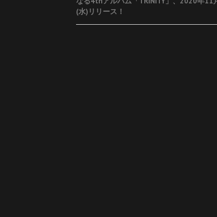
なる4thアルバム「TRINITY」、2020年11
navigation
(水)リリース！