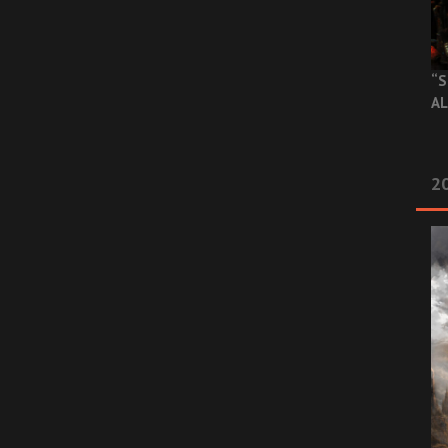
“S
AL
20