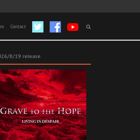
eo
Contact
26/8/19 release