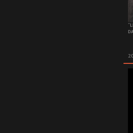
“L
DA
2