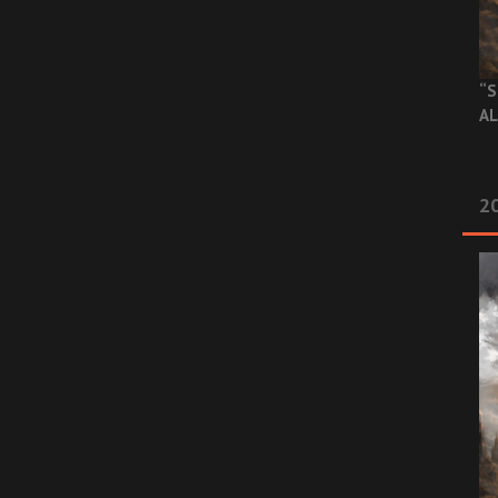
“S
AL
20