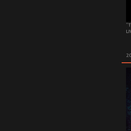
“T
LI
2