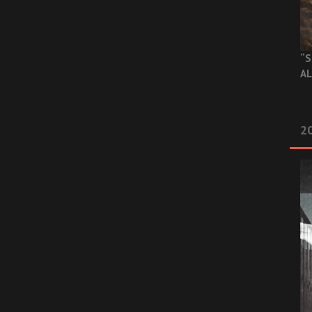
“S
AL
20