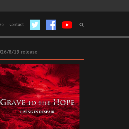
eo
Contact
26/8/19 release