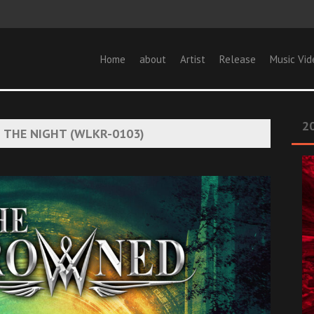
Home
about
Artist
Release
Music Vid
20
THE NIGHT (WLKR-0103)