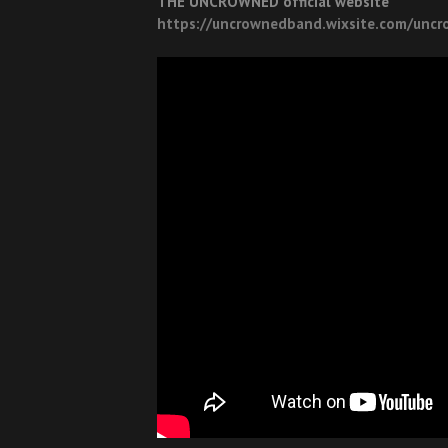
THE UNCROWNED official website
https://uncrownedband.wixsite.com/unc