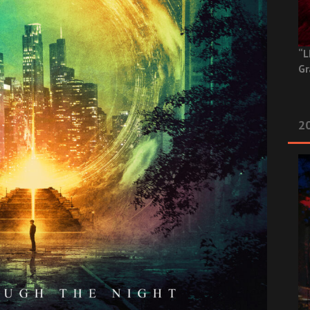
“L
Gr
20