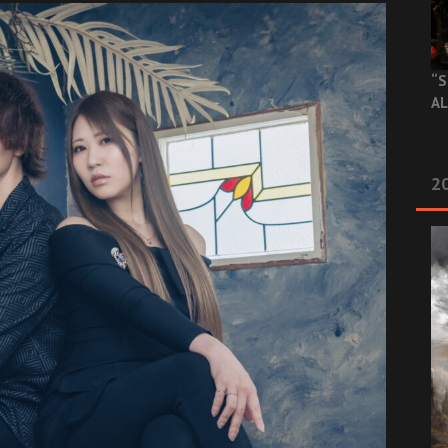
“S
AL
20