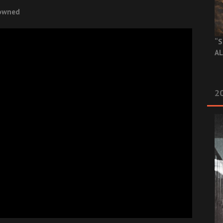
rowned
“S
AL
20