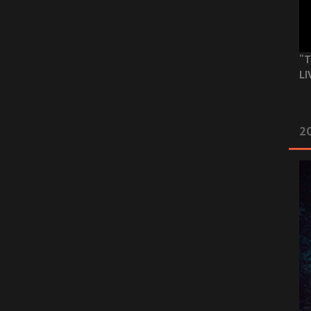
“T
LI
2