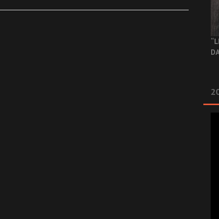
“L
DA
2