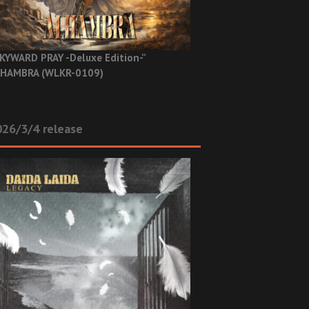
KYWARD PRAY -Deluxe Edition-”
HAMBRA (WLKR-0109)
26/3/4 release