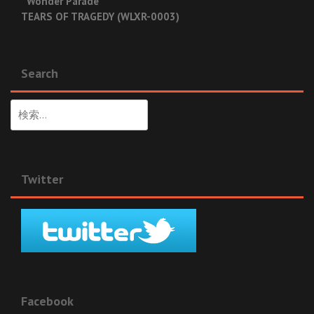
“Wonder Parade”
TEARS OF TRAGEDY (WLXR-0003)
Search
検
索:
Twitter
Facebook